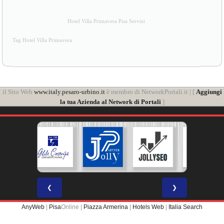
Hotel Villa Primavera Pisa Servizi
Tag Hotel Villa Primavera
il Sito Web
www.italy.pesaro-urbino.it
è membro di NetworkPortali.it | [
Aggiungi
la tua Azienda al Network di Portali
]
❮
❯
AnyWeb
|
Pisa
Online |
Piazza Armerina
|
Hotels Web
|
Italia Search