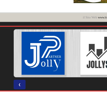
il Sito Web
www.ita
❮