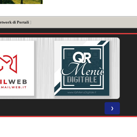
etwork di Portali
]
❯