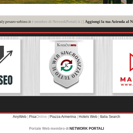
ly.pesaro-urbino.it
è membro di NetworkPortali.it | [
Aggiungi la tua Azienda al N
AnyWeb
|
Pisa
Online |
Piazza Armerina
|
Hotels Web
|
Italia Search
Portale Web membro di
NETWORK PORTALI